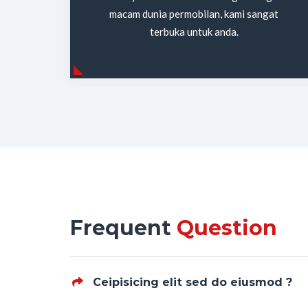
macam dunia permobilan, kami sangat
terbuka untuk anda.
Frequent
Question
Ceipisicing elit sed do eiusmod ?
Pelayananya ok,tepat waktu, armada baru,