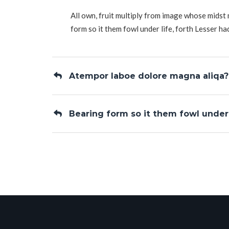
harga bersahabat, unit banyak dan terpeliha
All own, fruit multiply from image whose midst 
berpengalaman bisa diandalkan.
form so it them fowl under life, forth Lesser ha
Atempor laboe dolore magna aliqa?
Faisal
HIACE COMMUTER
Bearing form so it them fowl under 