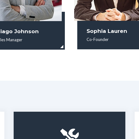
Sophia Lauren
iago Johnson
Co-Founder
les Manager