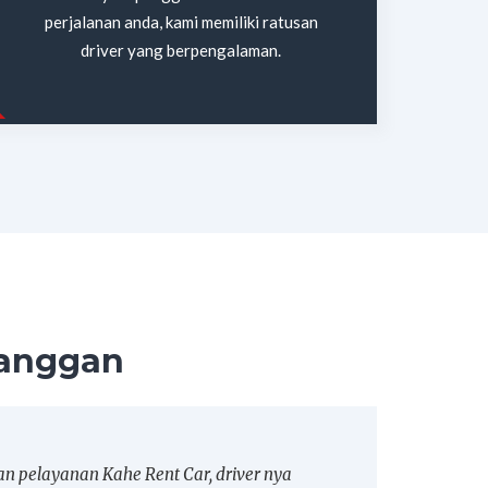
perjalanan anda, kami memiliki ratusan
driver yang berpengalaman.
anggan
an pelayanan Kahe Rent Car, driver nya
Pe