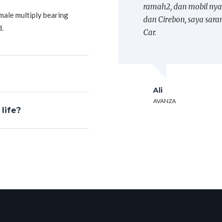
ra, lengkap.. supir
ramah2, dan mobil nya
male multiply bearing
dan Cirebon, saya sara
d.
Car.
Ali
AVANZA
life?