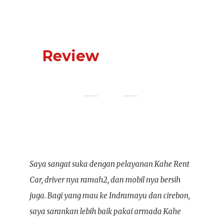
APA KATA MEREKA
Review
Customer
Saya sangat suka dengan pelayanan Kahe Rent
Pel
Car, driver nya ramah2, dan mobil nya bersih
sek
juga. Bagi yang mau ke Indramayu dan cirebon,
tem
saya sarankan lebih baik pakai armada Kahe
Ind